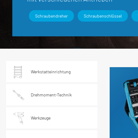
Elektrik / Batteriedienst - Kontakte /
Elektrik /
Steckverbindungen
Schraubendreher
Schraubenschlüssel
Karosserie / Innenausstattung - Scheiben /
Wischerarm
Werkstatteinrichtung
Drehmoment-Technik
Werkzeuge