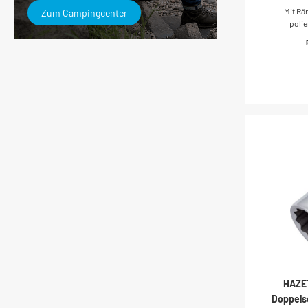
Mit Rä
Zum Campingcenter
Doppel-
polie
GermanyAn
Zoll)Ab
Tract
mm
mmDurc
mmDur
mmNet
Handbetät
HAZET
Doppelse