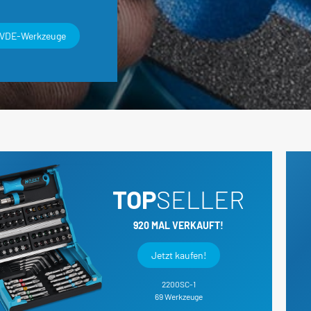
 Batteriedienst - Lichtmaschine
Elektrik / Batteriedienst - Divers
VDE-Werkzeuge
TOP
SELLER
920 MAL VERKAUFT!
Jetzt kaufen!
2200SC-1
69 Werkzeuge