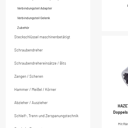
GermanyAn
Verbindungsteil Adapter
Zoll)Ab
Trac
Verbindungsteil Gelenk
mm
mmDurc
Zubehör
mmDur
mmNett
Steckschlüssel maschinenbetätigt
Handbetät
Schraubendreher
Schraubendrehereinsätze / Bits
Zangen / Scheren
Hammer / Meißel / Körner
Abzieher / Auszieher
HAZET
Doppels
Schleif-, Trenn und Zerspanungstechnik
hohl 
Mit Rä
Doppel-Se