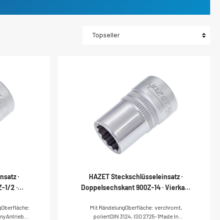
satz ·
HAZET Steckschlüsseleinsatz ·
-1/2 ·
Doppelsechskant 900Z-14 · Vierkant
 Zoll) ·
hohl 12,5 mm (1/2 Zoll) · Außen
Oberfläche:
Mit RändelungOberfläche: verchromt,
ant-
Doppel-Sechskant-Tractionsprofil · 14
anyAntrieb:
poliertDIN 3124, ISO 2725-1Made In
 ?
mm