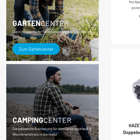
Mit Rä
Doppel-Se
polie
GermanyAn
Zoll)Ab
GARTEN
CENTER
Trac
mm
Die richtigen Helfer für ein angenehmes Arbeiten im
mmDurc
Garten.
mmDurc
mmNett
Zum Gartencenter
Handbetät
CAMPING
CENTER
HAZET
Die passende Ausrüstung für den Campingurlaub &
Doppelse
Wochenendtrips in die Natur.
hohl 