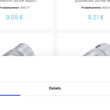
rtDIN 3124, ISO 2725-1Made In
poliertDIN 3124, ISO 2725-1M
mm
mm
trieb: Vierkant hohl 12,5 mm (1/2
GermanyAntrieb: Vierkant hohl 1
Produktnummer:
900Z-17
Produktnummer:
900Z-
trieb: Außen-Doppel-Sechskant-
Zoll)Abtrieb: Außen-Doppel-S
tionsprofilSchlüsselweite: 17
TractionsprofilSchlüsselwe
9,09 €
8,21 €
Abmessungen / Länge: 38
mmAbmessungen / Länge
hmesser d1 (am Abtrieb): 24.1
mmDurchmesser d1 (am Abtri
chmesser d2 (am Antrieb): 22
mmDurchmesser d2 (am Antri
o-Gewicht (kg): 0.06 kgFür
mmNetto-Gewicht (kg): 0.05 kgFü
igung* = Außerhalb der DIN-Reihe
Handbetätigung* = Außerhalb de
Details
 Steckschlüsseleinsatz ·
HAZET Steckschlüsselein
echskant 900Z-21 · Vierkant
Doppelsechskant 1000Z-30 
12,5 mm (1/2 Zoll) · Außen
hohl 20 mm (3/4 Zoll) ·
ndelungOberfläche: verchromt,
Anwendung:Radlagereinhe
chskant-Tractionsprofil · 21
Doppel-Sechskant Profil 