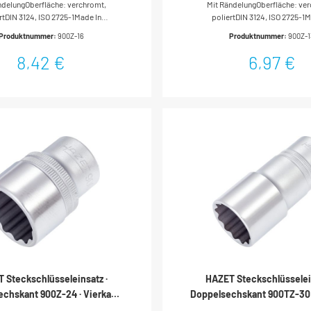
ndelungOberfläche: verchromt,
Mit RändelungOberfläche: ve
chskant-Tractionsprofil · 16
Doppel-Sechskant-Tractionsp
rtDIN 3124, ISO 2725-1Made In
poliertDIN 3124, ISO 2725-1M
mm
mm
trieb: Vierkant hohl 12,5 mm (1/2
GermanyAntrieb: Vierkant hohl 1
Produktnummer:
900Z-16
Produktnummer:
900Z-
trieb: Außen-Doppel-Sechskant-
Zoll)Abtrieb: Außen-Doppel-S
tionsprofilSchlüsselweite: 16
TractionsprofilSchlüsselwei
8,42 €
6,97 €
Abmessungen / Länge: 38
mmAbmessungen / Länge
hmesser d1 (am Abtrieb): 22.7
mmDurchmesser d1 (am Abtrie
hmesser d2 (am Antrieb): 23.6
mmDurchmesser d2 (am Antri
o-Gewicht (kg): 0.07 kgFür
mmNetto-Gewicht (kg): 0.05 kgFü
igung* = Außerhalb der DIN-Reihe
Handbetätigung* = Außerhalb de
 Steckschlüsseleinsatz ·
HAZET Steckschlüsselein
chskant 900Z-24 · Vierkant
Doppelsechskant 900TZ-30 
12,5 mm (1/2 Zoll) · Außen
hohl 12,5 mm (1/2 Zoll) 