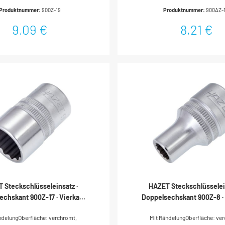
trieb: Vierkant hohl 12,5 mm (1/2
Vierkant hohl 12,5 mm (1/2 Zoll)Ab
Produktnummer:
900Z-19
Produktnummer:
900AZ-
trieb: Außen-Doppel-Sechskant-
Doppel-Sechskant-
tionsprofilSchlüsselweite: 19
TractionsprofilSchlüsselweite: ·
9,09 €
8,21 €
Abmessungen / Länge: 38
Abmessungen / Länge: 38 mmDur
hmesser d1 (am Abtrieb): 26.6
(am Abtrieb): 18.3 mmDurchmes
chmesser d2 (am Antrieb): 23
Antrieb): 22 mmNetto-Gewicht (kg): 0.
o-Gewicht (kg): 0.07 kgFür
Handbetätigung
igung* = Außerhalb der DIN-Reihe
 Steckschlüsseleinsatz ·
HAZET Steckschlüsselein
echskant 900Z-17 · Vierkant
Doppelsechskant 900Z-8 ·
12,5 mm (1/2 Zoll) · Außen
hohl 12,5 mm (1/2 Zoll) 
ndelungOberfläche: verchromt,
Mit RändelungOberfläche: ve
chskant-Tractionsprofil · 17
Doppel-Sechskant-Tractions