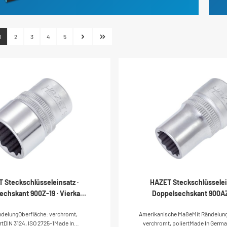
1
2
3
4
5
 Steckschlüsseleinsatz ·
HAZET Steckschlüsselein
echskant 900Z-19 · Vierkant
Doppelsechskant 900AZ
12,5 mm (1/2 Zoll) · Außen
Vierkant hohl 12,5 mm (1/2
ndelungOberfläche: verchromt,
Amerikanische MaßeMit Rändelung
chskant-Tractionsprofil · 19
Außen Doppel-Sechsk
rtDIN 3124, ISO 2725-1Made In
verchromt, poliertMade In Germ
mm
Tractionsprofil · 1/2