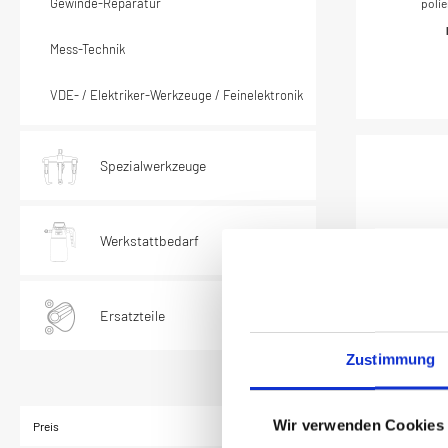
Gewinde-Reparatur
polie
GermanyAn
Zoll)Ab
Mess-Technik
Trac
mm
mmDurc
VDE- / Elektriker-Werkzeuge / Feinelektronik
mmDur
mmNett
Handbetät
Spezialwerkzeuge
Werkstattbedarf
Ersatzteile
Zustimmung
HAZET
Doppels
Wir verwenden Cookies
hohl 
Preis
Mit Rä
Doppel-Se