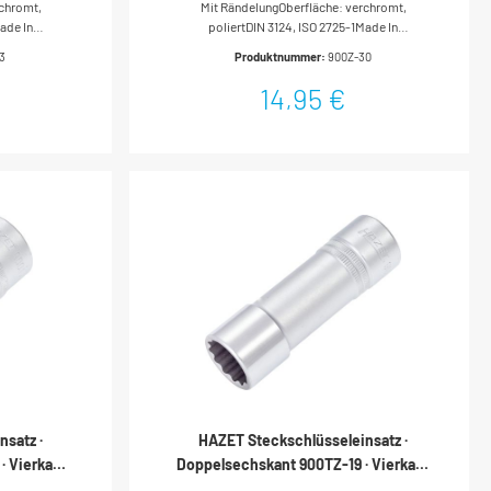
rchromt,
Mit RändelungOberfläche: verchromt,
rofil · 13
Doppel-Sechskant-Tractionsprofil ·
ade In
poliertDIN 3124, ISO 2725-1Made In
30 mm
2,5 mm (1/2
GermanyAntrieb: Vierkant hohl 12,5 mm (1/2
13
Produktnummer:
900Z-30
echskant-
Zoll)Abtrieb: Außen-Doppel-Sechskant-
te: 13
TractionsprofilSchlüsselweite: 30
14,95 €
: 38
mmAbmessungen / Länge: 50
b): 18.8
mmDurchmesser d1 (am Abtrieb): 40.1
eb): 22
mmDurchmesser d2 (am Antrieb): 28
r
mmNetto-Gewicht (kg): 0.17 kgFür
r DIN-Reihe
Handbetätigung* = Außerhalb der DIN-Reihe
satz ·
HAZET Steckschlüsseleinsatz ·
· Vierkant
Doppelsechskant 900TZ-19 · Vierkant
· Außen
hohl 12,5 mm (1/2 Zoll) · Außen