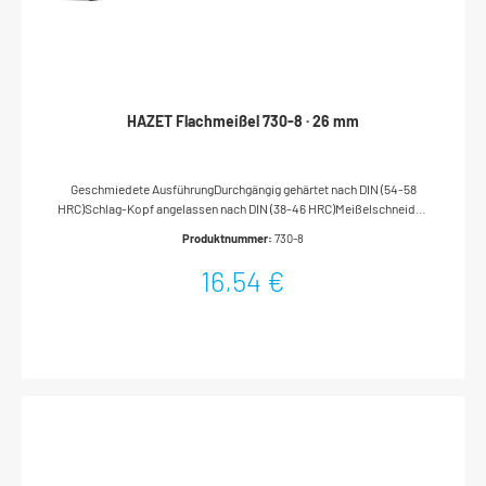
HAZET Flachmeißel 730-8 · 26 mm
Geschmiedete AusführungDurchgängig gehärtet nach DIN (54-58
HRC)Schlag-Kopf angelassen nach DIN (38-46 HRC)Meißelschneiden
geschliffenNachschleifen ohne NachhärtenFlachovaler
Produktnummer:
730-8
SchaftOberfläche: tauchlackiertDIN 6453Made In
GermanyAbmessungen / Länge: 300 mmNetto-Gewicht (kg): 0.59 kg
16,54 €