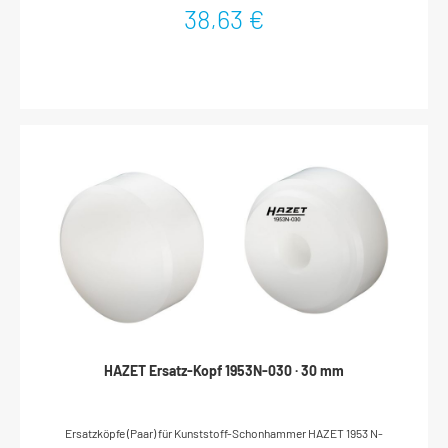
HammerkopfesWerkzeug kann auf Hammerkopf abgestellt werden,
38,63 €
da keine Bauteile am Kopf hervorstehen Qualitätsstahl Höher
legierter Stahl als durch DIN-Standard vorgegeben gewährleistet
längere Standzeit des Kantenbruchs und des gesamten Hammers
Stahl-Stielschutzhülse Höchsten Schutz vor Stielbruch bei
FehlschlägenErhöhung der Biegefestigkeit durch umlaufenden,
abgewinkelten Stabilisierungsbund Hickory-Stiel
Schwingungsdämpfend, extrem biegefest und langlebigBesitzt drei-
bis vierfach höhere Belastungssicherheit gegenüber Standardstielen
aus EschenholzDie langfaserige Holzstruktur hält den Stiel bei
Beschädigung noch zusammenSelbst bei Alterung des Holzstiels
wird Wegfliegen des Hammerkopfes verhindert
HAZET Ersatz-Kopf 1953N-030 · 30 mm
Ersatzköpfe (Paar) für Kunststoff-Schonhammer HAZET 1953 N-