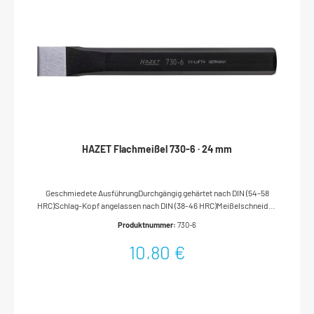
HAZET Flachmeißel 730-6 · 24 mm
Geschmiedete AusführungDurchgängig gehärtet nach DIN (54-58
HRC)Schlag-Kopf angelassen nach DIN (38-46 HRC)Meißelschneiden
geschliffenNachschleifen ohne NachhärtenFlachovaler
Produktnummer:
730-6
SchaftOberfläche: tauchlackiertDIN 6453Made In
GermanyAbmessungen / Länge: 200 mmNetto-Gewicht (kg): 0.38 kg
10,80 €