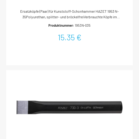
Ersatzköpfe (Paar) für Kunststoff-Schonhammer HAZET 1953 N-
35Polyurethan, splitter- und bröckelfreiVerbrauchte Köpfe im
Schraubstock abdrehenNeue Köpfe mit einigen Hammerschlägen
Produktnummer:
1953N-035
auftreibenMade In GermanyDurchmesser: 35 mmNetto-Gewicht
(kg): 0.05 kg
15,35 €