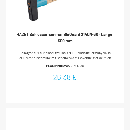
HAZET Schlosserhammer BluGuard 2140N-30 · Länge:
300 mm
HickorystielMit StielschutzhülseDIN 1041Made in GermanyMaße:
300 mmKeilschraube mit Scheibenkopf Gewährleistet deutlich
sicherere Verbindung von Kopf und Stiel als Ringkeile oder andere
Produktnummer:
2140N-30
SystemeVerhindert wirksam Wegfliegen des
HammerkopfesWerkzeug kann auf Hammerkopf abgestellt werden,
26,38 €
da keine Bauteile am Kopf hervorstehen Qualitätsstahl Höher
legierter Stahl als durch DIN-Standard vorgegeben gewährleistet
längere Standzeit des Kantenbruchs und des gesamten Hammers
Stahl-Stielschutzhülse Höchsten Schutz vor Stielbruch bei
FehlschlägenErhöhung der Biegefestigkeit durch umlaufenden,
abgewinkelten Stabilisierungsbund Hickory-Stiel
Schwingungsdämpfend, extrem biegefest und langlebigBesitzt drei-
bis vierfach höhere Belastungssicherheit gegenüber Standardstielen
aus EschenholzDie langfaserige Holzstruktur hält den Stiel bei
Beschädigung noch zusammenSelbst bei Alterung des Holzstiels