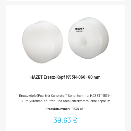
HAZET Ersatz-Kopf 1953N-060 · 60 mm
Ersatzköpfe (Paar) für Kunststoff-Schonhammer HAZET 1953 N-
60Polyurethan, splitter- und bröckelfreiVerbrauchte Köpfe im
Schraubstock abdrehenNeue Köpfe mit einigen Hammerschlägen
Produktnummer:
1953N-060
auftreibenMade In GermanyDurchmesser: 60 mmNetto-Gewicht
(kg): 0.25 kg
39,63 €