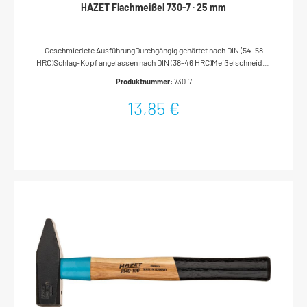
HAZET Flachmeißel 730-7 · 25 mm
Geschmiedete AusführungDurchgängig gehärtet nach DIN (54-58
HRC)Schlag-Kopf angelassen nach DIN (38-46 HRC)Meißelschneiden
geschliffenNachschleifen ohne NachhärtenFlachovaler
Produktnummer:
730-7
SchaftOberfläche: tauchlackiertDIN 6453Made In
GermanyAbmessungen / Länge: 250 mmNetto-Gewicht (kg): 0.49 kg
13,85 €