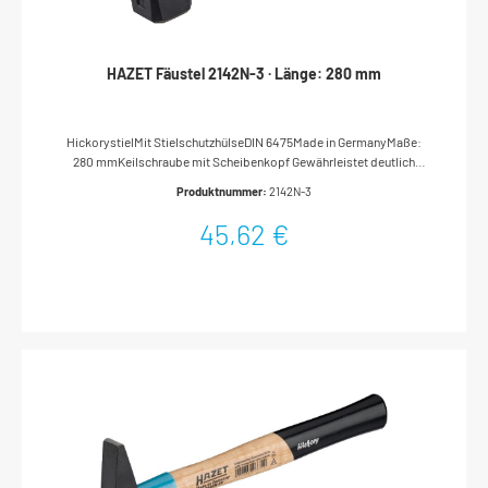
HAZET Fäustel 2142N-3 · Länge: 280 mm
HickorystielMit StielschutzhülseDIN 6475Made in GermanyMaße:
280 mmKeilschraube mit Scheibenkopf Gewährleistet deutlich
sicherere Verbindung von Kopf und Stiel als Ringkeile oder andere
Produktnummer:
2142N-3
SystemeVerhindert wirksam Wegfliegen des
HammerkopfesWerkzeug kann auf Hammerkopf abgestellt werden,
45,62 €
da keine Bauteile am Kopf hervorstehen Qualitätsstahl Höher
legierter Stahl als durch DIN-Standard vorgegeben gewährleistet
längere Standzeit des Kantenbruchs und des gesamten Hammers
Stahl-Stielschutzhülse Höchsten Schutz vor Stielbruch bei
FehlschlägenErhöhung der Biegefestigkeit durch umlaufenden,
abgewinkelten Stabilisierungsbund Hickory-Stiel
Schwingungsdämpfend, extrem biegefest und langlebigBesitzt drei-
bis vierfach höhere Belastungssicherheit gegenüber Standardstielen
aus EschenholzDie langfaserige Holzstruktur hält den Stiel bei
Beschädigung noch zusammenSelbst bei Alterung des Holzstiels
wird Wegfliegen des Hammerkopfes verhindert