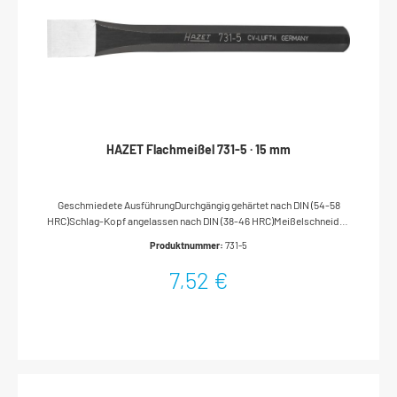
wird Wegfliegen des Hammerkopfes verhindert
HAZET Flachmeißel 731-5 · 15 mm
Geschmiedete AusführungDurchgängig gehärtet nach DIN (54-58
HRC)Schlag-Kopf angelassen nach DIN (38-46 HRC)Meißelschneiden
geschliffenNachschleifen ohne NachhärtenAchtkantiger
Produktnummer:
731-5
SchaftOberfläche: tauchlackiertMade In GermanyAbmessungen /
Länge: 150 mmNetto-Gewicht (kg): 0.13 kg
7,52 €