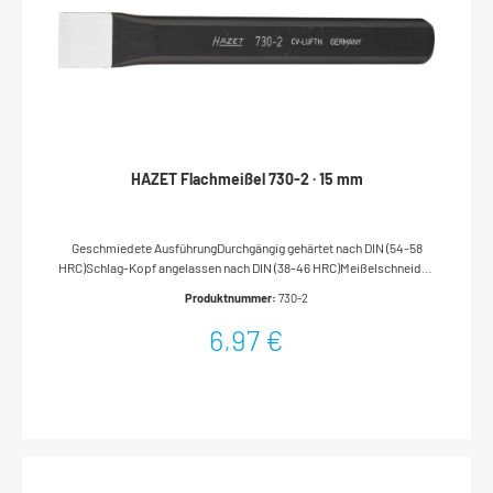
HAZET Flachmeißel 730-2 · 15 mm
Geschmiedete AusführungDurchgängig gehärtet nach DIN (54-58
HRC)Schlag-Kopf angelassen nach DIN (38-46 HRC)Meißelschneiden
geschliffenNachschleifen ohne NachhärtenFlachovaler
Produktnummer:
730-2
SchaftOberfläche: tauchlackiertDIN 6453Made In
GermanyAbmessungen / Länge: 125 mmNetto-Gewicht (kg): 0.1 kg
6,97 €