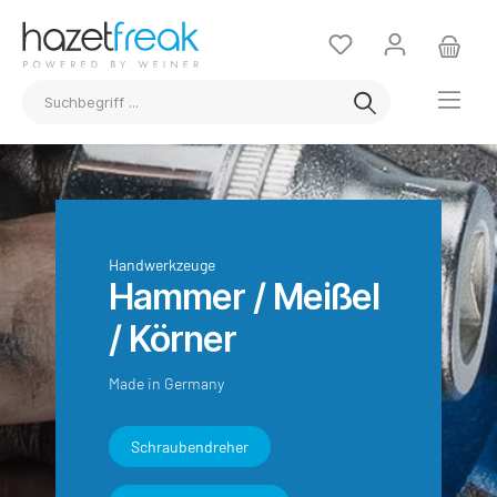
Handwerkzeuge
Hammer / Meißel
/ Körner
Made in Germany
Schraubendreher