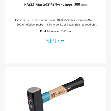
HAZET Fäustel 2142N-4 · Länge: 300 mm
HickorystielMit StielschutzhülseDIN 6475Made in GermanyMaße:
300 mmKeilschraube mit Scheibenkopf Gewährleistet deutlich
sicherere Verbindung von Kopf und Stiel als Ringkeile oder andere
Produktnummer:
2142N-4
SystemeVerhindert wirksam Wegfliegen des
HammerkopfesWerkzeug kann auf Hammerkopf abgestellt werden,
51,97 €
da keine Bauteile am Kopf hervorstehen Qualitätsstahl Höher
legierter Stahl als durch DIN-Standard vorgegeben gewährleistet
längere Standzeit des Kantenbruchs und des gesamten Hammers
Stahl-Stielschutzhülse Höchsten Schutz vor Stielbruch bei
FehlschlägenErhöhung der Biegefestigkeit durch umlaufenden,
abgewinkelten Stabilisierungsbund Hickory-Stiel
Schwingungsdämpfend, extrem biegefest und langlebigBesitzt drei-
bis vierfach höhere Belastungssicherheit gegenüber Standardstielen
aus EschenholzDie langfaserige Holzstruktur hält den Stiel bei
Beschädigung noch zusammenSelbst bei Alterung des Holzstiels
wird Wegfliegen des Hammerkopfes verhindert