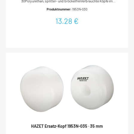
30Polyurethan, splitter- und bröckelfreiVerbrauchte Köpfe im
Schraubstock abdrehenNeue Köpfe mit einigen Hammerschlägen
Produktnummer:
1953N-030
auftreibenMade In GermanyDurchmesser: 30 mmNetto-Gewicht
(kg): 0.04 kg
13,28 €
HAZET Ersatz-Kopf 1953N-035 · 35 mm