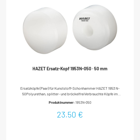
HAZET Ersatz-Kopf 1953N-050 · 50 mm
Ersatzköpfe (Paar) für Kunststoff-Schonhammer HAZET 1953 N-
50Polyurethan, splitter- und bröckelfreiVerbrauchte Köpfe im
Schraubstock abdrehenNeue Köpfe mit einigen Hammerschlägen
Produktnummer:
1953N-050
auftreibenMade In GermanyDurchmesser: 50 mmNetto-Gewicht
(kg): 0.15 kg
23,50 €