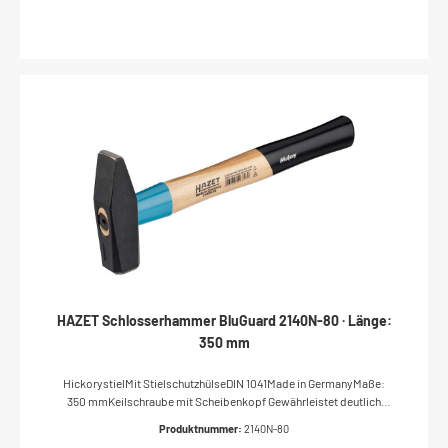
HandschutzDIN 6450 Form CMade in GermanyAnzahl Werkzeuge: 5
HAZET Schlosserhammer BluGuard 2140N-80 · Länge:
350 mm
HickorystielMit StielschutzhülseDIN 1041Made in GermanyMaße:
350 mmKeilschraube mit Scheibenkopf Gewährleistet deutlich
sicherere Verbindung von Kopf und Stiel als Ringkeile oder andere
Produktnummer:
2140N-80
SystemeVerhindert wirksam Wegfliegen des