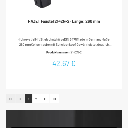
HAZET Fäustel 2142N-2 · Länge: 260 mm
HickorystielMit StielschutzhülseDIN 6475Made in GermanyMaße:
260 mmKeilschraube mit Scheibenkopf Gewährleistet deutlich
sicherere Verbindung von Kopf und Stiel als Ringkeile oder andere
Produktnummer:
2142N-2
SystemeVerhindert wirksam Wegfliegen des
HammerkopfesWerkzeug kann auf Hammerkopf abgestellt werden,
42,67 €
da keine Bauteile am Kopf hervorstehen Qualitätsstahl Höher
legierter Stahl als durch DIN-Standard vorgegeben gewährleistet
längere Standzeit des Kantenbruchs und des gesamten Hammers
Stahl-Stielschutzhülse Höchsten Schutz vor Stielbruch bei
FehlschlägenErhöhung der Biegefestigkeit durch umlaufenden,
abgewinkelten Stabilisierungsbund Hickory-Stiel
Schwingungsdämpfend, extrem biegefest und langlebigBesitzt drei-
1
2
bis vierfach höhere Belastungssicherheit gegenüber Standardstielen
aus EschenholzDie langfaserige Holzstruktur hält den Stiel bei
Beschädigung noch zusammenSelbst bei Alterung des Holzstiels
wird Wegfliegen des Hammerkopfes verhindert