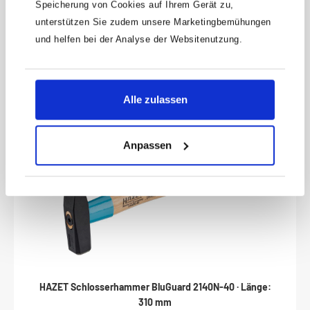
Speicherung von Cookies auf Ihrem Gerät zu,
geschliffenNachschleifen ohne NachhärtenAchtkantiger
Produktnummer:
731-2
unterstützen Sie zudem unsere Marketingbemühungen
SchaftOberfläche: tauchlackiertMade In GermanyAbmessungen /
Länge: 125 mmNetto-Gewicht (kg): 0.07 kg
6,80 €
und helfen bei der Analyse der Websitenutzung.
Alle zulassen
Anpassen
HAZET Schlosserhammer BluGuard 2140N-40 · Länge:
310 mm