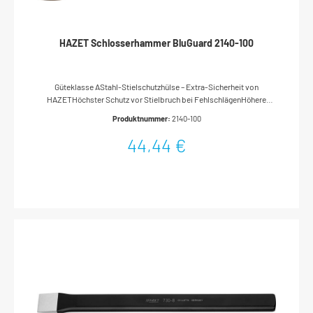
HAZET Schlosserhammer BluGuard 2140-100
Güteklasse AStahl-Stielschutzhülse – Extra-Sicherheit von
HAZETHöchster Schutz vor Stielbruch bei FehlschlägenHöhere
Biegefestigkeit durch umlaufenden, abgewinkelten
Produktnummer:
2140-100
StabilisierungsbundHAZET Stahl-Stielschutzhülse garantiert
maximalen Schutz bei FehlschlägenHickorystielMit
44,44 €
StielschutzhülseDIN 1041Made In GermanyAbmessungen / Länge:
360 mmNetto-Gewicht (kg): 1.1 kg