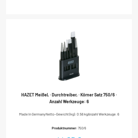
durch umlaufenden, abgewinkelten StabilisierungsbundHAZET
BluGuard Stahl-Stielschutzhülse garantiert maximalen Schutz bei
Fehlschlägen:Keine Verformungen nur kleine KratzspurenExakt
fester SitzVergleich zum Stiel ohne Stahl-Stielschutzhülse:Drastisch
erkennbare StielbeschädigungVerkürzung der Lebensdauer und
hohe Gefahr eines BruchesHickorystiel mit StielschutzhülseDIN
1041Made in GermanyKunststoff-HammerAuswechselbare Köpfe
aus schlagfestem Cellulose-AcetatEschenstielMade in GermanyDIN
1041Anzahl Werkzeuge: 4
HAZET Meißel, · Durchtreiber, · Körner Satz 750/6 ·
Anzahl Werkzeuge: 6
Made In GermanyNetto-Gewicht (kg): 0.56 kgAnzahl Werkzeuge: 6
Produktnummer:
750/6