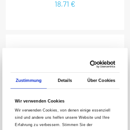
(kg): 0.08 kg
18,71 €
Zustimmung
Details
Über Cookies
Wir verwenden Cookies
HAZET Flachmeißel 731-2 · 11 mm
Wir verwenden Cookies, von denen einige essenziell
sind und andere uns helfen unsere Website und Ihre
Geschmiedete AusführungDurchgängig gehärtet nach DIN (54-58
Erfahrung zu verbessern. Stimmen Sie der
HRC)Schlag-Kopf angelassen nach DIN (38-46 HRC)Meißelschneiden