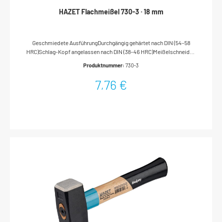
HAZET Flachmeißel 730-3 · 18 mm
Geschmiedete AusführungDurchgängig gehärtet nach DIN (54-58
HRC)Schlag-Kopf angelassen nach DIN (38-46 HRC)Meißelschneiden
geschliffenNachschleifen ohne NachhärtenFlachovaler
Produktnummer:
730-3
SchaftOberfläche: tauchlackiertDIN 6453Made In
GermanyAbmessungen / Länge: 150 mmNetto-Gewicht (kg): 0.18 kg
7,76 €