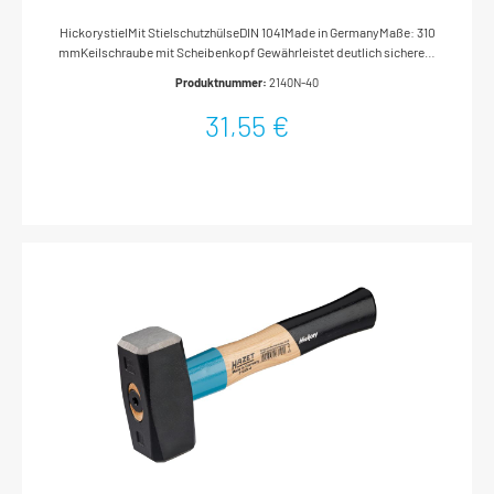
HickorystielMit StielschutzhülseDIN 1041Made in GermanyMaße: 310
mmKeilschraube mit Scheibenkopf Gewährleistet deutlich sicherere
Verbindung von Kopf und Stiel als Ringkeile oder andere
Produktnummer:
2140N-40
SystemeVerhindert wirksam Wegfliegen des
HammerkopfesWerkzeug kann auf Hammerkopf abgestellt werden,
31,55 €
da keine Bauteile am Kopf hervorstehen Qualitätsstahl Höher
legierter Stahl als durch DIN-Standard vorgegeben gewährleistet
längere Standzeit des Kantenbruchs und des gesamten Hammers
Stahl-Stielschutzhülse Höchsten Schutz vor Stielbruch bei
FehlschlägenErhöhung der Biegefestigkeit durch umlaufenden,
abgewinkelten Stabilisierungsbund Hickory-Stiel
Schwingungsdämpfend, extrem biegefest und langlebigBesitzt drei-
bis vierfach höhere Belastungssicherheit gegenüber Standardstielen
aus EschenholzDie langfaserige Holzstruktur hält den Stiel bei
Beschädigung noch zusammenSelbst bei Alterung des Holzstiels
wird Wegfliegen des Hammerkopfes verhindert