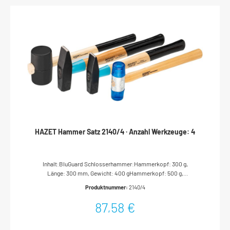
HAZET Hammer Satz 2140/4 · Anzahl Werkzeuge: 4
Inhalt:BluGuard Schlosserhammer:Hammerkopf: 300 g,
Länge: 300 mm, Gewicht: 400 gHammerkopf: 500 g,
Länge: 320 mm, Gewicht: 600 gPlastikhammer, Hammerkopf:
Produktnummer:
2140/4
32 mm, Länge: 280 mm, Gewicht: 325 gGummihammer,
Hammerkopf: 54 x 90 mm, Länge: 320 mm, Gewicht: 321 gBluGuard:
87,58 €
Die neue HAZET Hammer-Generation. Mehr Sicherheit am
ArbeitsplatzBluGuard Schlosser-HammerStahl-Stielschutzhülse:
Extra-Sicherheit von HAZETGüteklasse AHöhere Biegefestigkeit