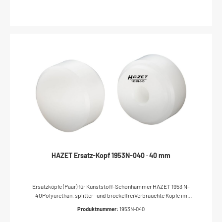
HAZET Ersatz-Kopf 1953N-040 · 40 mm
Ersatzköpfe (Paar) für Kunststoff-Schonhammer HAZET 1953 N-
40Polyurethan, splitter- und bröckelfreiVerbrauchte Köpfe im
Schraubstock abdrehenNeue Köpfe mit einigen Hammerschlägen
Produktnummer:
1953N-040
auftreibenMade In GermanyDurchmesser: 40 mmNetto-Gewicht