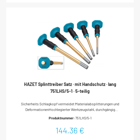
HAZET Splinttreiber Satz · mit Handschutz · lang
751LHS/5-1 · 5-teilig
Sicherheits Schlagkopf vermeidet Materialabsplitterungen und
DeformationenHochlegierter Werkzeugstahl, durchgängig
gehärtetGoldfarbig tauchlackiertAlle Metallteile GS-
Produktnummer:
751LHS/5-1
geprüftErgonomischer 2-Komponenten-Handschutz: Deutliche
Reduzierung des VerletzungsrisikosDämpfende Wirkung
144,36 €
(Reduzierung der Handbelastung bei Schlägen)Sicherer Halt Inhalt:5
Splinttreiber 8 · 10 · 12 · 14 · 16 mm 2-Komponenten-Griff mit