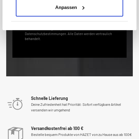
anmelden
Anpassen
* Der Gutschein ist ab einem Warenwert von 200 € einlösbar.
Mit der Anmeldung akzeptierst du unsere
Datenschutzbestimmungen. Alle Daten werden vertraulich
behandelt.
Schnelle Lieferung
Deine Zufriedenheit hat Priorität: Sofort verfügbare Artikel
versenden wir umgehend
Versandkostenfrei ab 100 €
Bestelle bequem Produkte von HAZET von zu Hause aus ab 100€