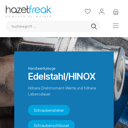
Handwerkzeuge
Edelstahl/HINOX
Höhere Drehmoment-Werte und höhere
Lebensdauer
Schraubendreher
Schraubenschlüssel