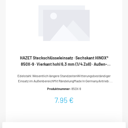
HAZET Steckschlüsseleinsatz · Sechskant HINOX®
850X-9 · Vierkant hohl 6,3 mm (1/4 Zoll) · Außen-
Sechskant-Tractionsprofil · 9 mm
Edelstahl:Wesentlich längere StandzeitenWitterungsbeständiger
Einsatz im AußenbereichMit RändelungMade In GermanyAntrieb:
Vierkant hohl 6,3 mm (1/4 Zoll)Abtrieb: Außen-Sechskant-
Produktnummer:
850X-9
TractionsprofilSchlüsselweite: 9 mmAbmessungen / Länge: 25
mmDurchmesser d1 (am Abtrieb): 13 mmDurchmesser d2 (am
7,95 €
Antrieb): 11.5 mmNetto-Gewicht (kg): 0.01 kgFür
HandbetätigungSicher:Bis zu 20 % höhere Drehmoment-Werte im
HINOX®-Programm (Statische Belastung)Edelstahl liefert bei
gleicher Härte höhere Festigkeitswerte als Standard-Material (31 CrV
3)Höhere Sicherheit in der Anwendung / geringere
VerletzungsgefahrHochwertig:Bis zu dreifach höhere Lebensdauer