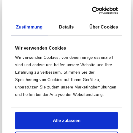
im dynamischen Dauerlast-
VergleichUmweltbewusst:Umweltfreundliche Herstellung: ohne
Oberflächenbeschichtung.Keine allergischen Reaktionen durch
chemische Beschichtungen
Zustimmung
Details
Über Cookies
Keine Angebote mehr
Wir verwenden Cookies
verpassen!
Wir verwenden Cookies, von denen einige essenziell
15 € Gutschein* sichern!
sind und andere uns helfen unsere Website und Ihre
Erfahrung zu verbessern. Stimmen Sie der
Bleibe auf dem Laufenden mit unserem
Speicherung von Cookies auf Ihrem Gerät zu,
Newsletter und erhalte Informationen zu
unterstützen Sie zudem unsere Marketingbemühungen
Aktionen und Rabatten frühzeitig. Sichere dir
und helfen bei der Analyse der Websitenutzung.
zusätzlich einen 15€ Gutschein* für deinen
nächsten Einkauf.
E-
Mail-
Alle zulassen
Adresse*