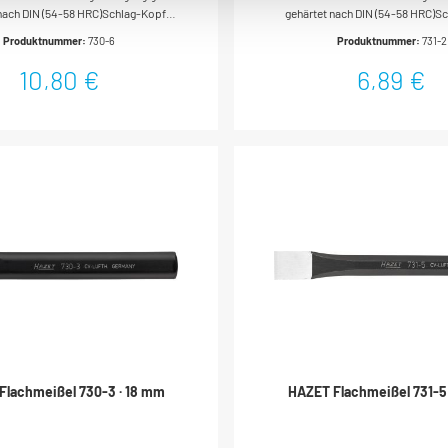
 nach DIN (54-58 HRC)Schlag-Kopf
gehärtet nach DIN (54-58 HRC)S
ngelassen nach DIN (38-46
angelassen nach DIN (38
Produktnummer:
730-6
Produktnummer:
731-2
HRC)Meißelschneiden
HRC)Meißelschneiden
chliffenNachschleifen ohne
geschliffenNachschleifen 
10,80 €
6,89 €
enFlachovaler SchaftOberfläche:
NachhärtenAchtkantiger SchaftO
uchlackiertDIN 6453Made In
tauchlackiertMade In GermanyAb
nyAbmessungen / Länge: 200
mmNetto-Gewicht (kg): 0.38 kg
Flachmeißel 730-3 · 18 mm
HAZET Flachmeißel 731-5