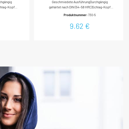
chgängig
Geschmiedete AusführungDurchgängig
chlag-Kopf
gehärtet nach DIN (54-58 HRC)Schlag-Kopf
-46
angelassen nach DIN (38-46
Produktnummer:
730-5
HRC)Meißelschneiden
ohne
geschliffenNachschleifen ohne
9,62 €
berfläche:
NachhärtenFlachovaler SchaftOberfläche:
messungen /
tauchlackiertDIN 6453Made In
Länge: 150 mmNetto-Gewicht (kg): 0.13 kg
GermanyAbmessungen / Länge: 175 mmNetto-
Gewicht (kg): 0.27 kg