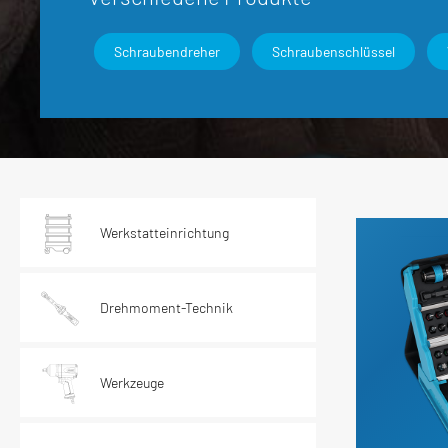
Elektrik / Batteriedienst - Kontakte /
Elektrik /
Steckverbindungen
Schraubendreher
Schraubenschlüssel
Karosserie / Innenausstattung - Scheiben /
Wischerarm
Werkstatteinrichtung
Drehmoment-Technik
Werkzeuge