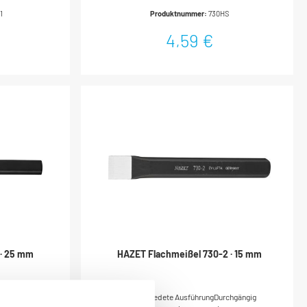
GermanyNetto-Gewicht (kg): 0.12 kg
1
Produktnummer:
730HS
4,59 €
 · 25 mm
HAZET Flachmeißel 730-2 · 15 mm
chgängig
Geschmiedete AusführungDurchgängig