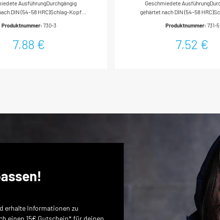
iedete AusführungDurchgängig
Geschmiedete AusführungDur
 nach DIN (54-58 HRC)Schlag-Kopf
gehärtet nach DIN (54-58 HRC)S
ngelassen nach DIN (38-46
angelassen nach DIN (38
Produktnummer:
730-3
Produktnummer:
731-5
HRC)Meißelschneiden
HRC)Meißelschneiden
chliffenNachschleifen ohne
geschliffenNachschleifen 
7,88 €
7,52 €
enFlachovaler SchaftOberfläche:
NachhärtenAchtkantiger SchaftO
uchlackiertDIN 6453Made In
tauchlackiertMade In GermanyAb
messungen / Länge: 150 mmNetto-
Gewicht (kg): 0.18 kg
passen!
 erhalte Informationen zu
ich einen 15€ Gutschein* für deinen