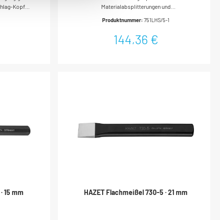
chlag-Kopf
Materialabsplitterungen und
-46
DeformationenHochlegierter Werkzeugstahl,
Produktnummer:
751LHS/5-1
durchgängig gehärtetGoldfarbig
ohne
tauchlackiertAlle Metallteile GS-
144,36 €
berfläche:
geprüftErgonomischer 2-Komponenten-
messungen /
Handschutz: Deutliche Reduzierung des
Länge: 125 mmNetto-Gewicht (kg): 0.07 kg
VerletzungsrisikosDämpfende Wirkung
(Reduzierung der Handbelastung bei
Schlägen)Sicherer Halt Inhalt:5 Splinttreiber 8 ·
10 · 12 · 14 · 16 mm 2-Komponenten-Griff mit
HandschutzDIN 6450 Form CMade in
GermanyAnzahl Werkzeuge: 5
 · 15 mm
HAZET Flachmeißel 730-5 · 21 mm