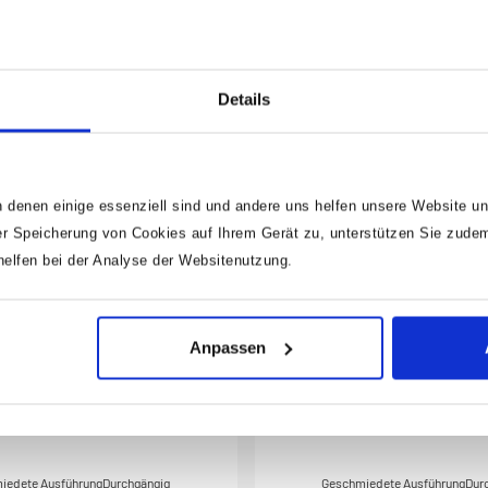
 nach DIN (54-58 HRC)Schlag-Kopf
gehärtet nach DIN (54-58 HRC)S
ngelassen nach DIN (38-46
angelassen nach DIN (38
Produktnummer:
730-8
Produktnummer:
730-7
HRC)Meißelschneiden
HRC)Meißelschneiden
chliffenNachschleifen ohne
geschliffenNachschleifen 
16,54 €
13,85 €
enFlachovaler SchaftOberfläche:
NachhärtenFlachovaler SchaftO
Details
uchlackiertDIN 6453Made In
tauchlackiertDIN 6453Mad
nyAbmessungen / Länge: 300
GermanyAbmessungen / Läng
mmNetto-Gewicht (kg): 0.59 kg
 denen einige essenziell sind und andere uns helfen unsere Website un
r Speicherung von Cookies auf Ihrem Gerät zu, unterstützen Sie zude
lfen bei der Analyse der Websitenutzung.
Anpassen
Flachmeißel 730-6 · 24 mm
HAZET Flachmeißel 731-2
iedete AusführungDurchgängig
Geschmiedete AusführungDur