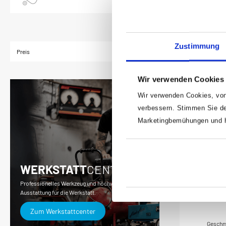
gehärtet
a
ges
Nachhärt
Zustimmung
ta
Preis
Germa
Wir verwenden Cookies
Wir verwenden Cookies, von
verbessern. Stimmen Sie de
Marketingbemühungen und he
WERKSTATT
CENTER
Professionelles Werkzeug und hochwertige
HAZET 
Ausstattung für die Werkstatt.
Zum Werkstattcenter
Geschm