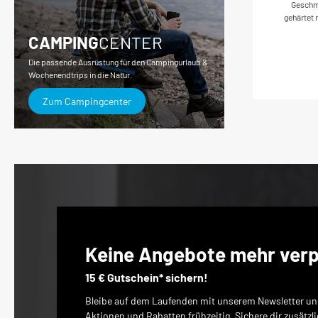
Geschm
gehärtet
a
CAMPING
CENTER
ges
Die passende Ausrüstung für den Campingurlaub &
Nachhärt
Wochenendtrips in die Natur.
ta
GermanyAb
Zum Campingcenter
Keine Angebote mehr ver
15 € Gutschein* sichern!
Bleibe auf dem Laufenden mit unserem Newsletter und
Aktionen und Rabatten frühzeitig. Sichere dir zusätzl