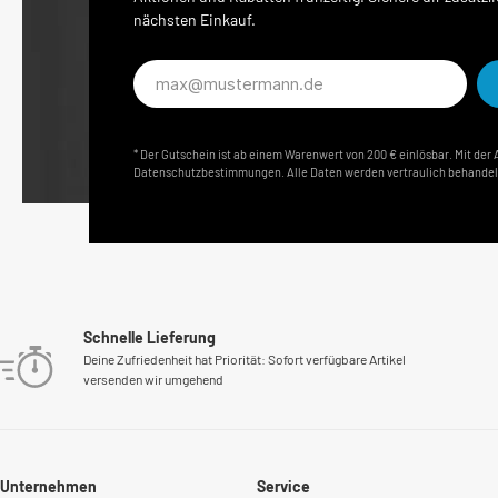
nächsten Einkauf.
E-
Mail-
Adresse*
* Der Gutschein ist ab einem Warenwert von 200 € einlösbar. Mit de
Datenschutzbestimmungen. Alle Daten werden vertraulich behandel
Schnelle Lieferung
Deine Zufriedenheit hat Priorität: Sofort verfügbare Artikel
versenden wir umgehend
Unternehmen
Service