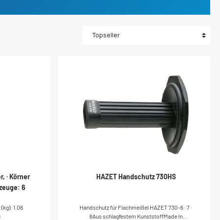
, · Körner
HAZET Handschutz 730HS
kzeuge: 6
kg): 1.06
Handschutz für Flachmeißel HAZET 730-6 · 7 ·
6
8Aus schlagfestem KunststoffMade In