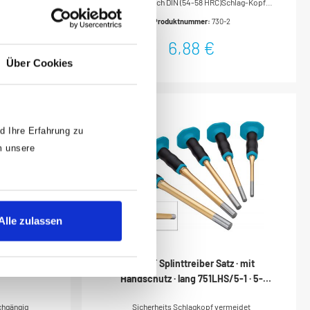
chlag-Kopf
gehärtet nach DIN (54-58 HRC)Schlag-Kopf
-46
angelassen nach DIN (38-46
Produktnummer:
730-2
HRC)Meißelschneiden
ohne
geschliffenNachschleifen ohne
6,88 €
berfläche:
NachhärtenFlachovaler SchaftOberfläche:
Über Cookies
e In
tauchlackiertDIN 6453Made In
e: 250
GermanyAbmessungen / Länge: 125 mmNetto-
mmNetto-Gewicht (kg): 0.49 kg
Gewicht (kg): 0.1 kg
d Ihre Erfahrung zu
m unsere
Alle zulassen
 · 11 mm
HAZET Splinttreiber Satz · mit
Handschutz · lang 751LHS/5-1 · 5-
teilig
chgängig
Sicherheits Schlagkopf vermeidet