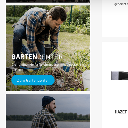
gehärtet
a
ges
Nachhärt
ta
Germa
GARTEN
CENTER
Die richtigen Helfer für ein angenehmes Arbeiten im
Garten.
Zum Gartencenter
HAZET 