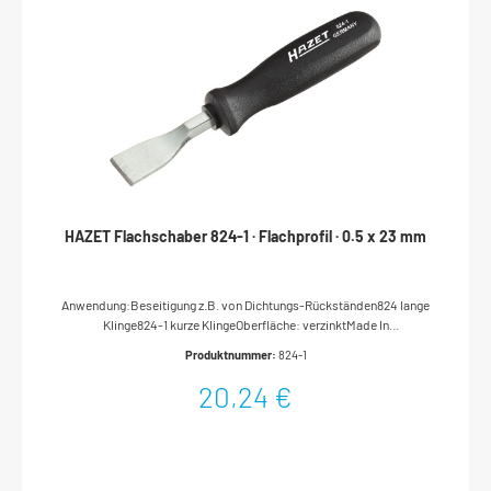
HAZET Flachschaber 824-1 · Flachprofil · 0.5 x 23 mm
Anwendung:Beseitigung z.B. von Dichtungs-Rückständen824 lange
Klinge824-1 kurze KlingeOberfläche: verzinktMade In
GermanyAbtrieb: FlachprofilSchlüsselweite: · 0.5 x 23
Produktnummer:
824-1
mmAbmessungen / Länge: 165 mmLänge l1: 55 mmNetto-Gewicht
(kg): 0.08 kg
20,24 €