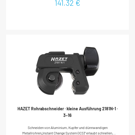
141,32 €
20–115 mmNetto-Gewicht (kg): 1.21 kg
HAZET Rohrabschneider · kleine Ausführung 2181N-1 ·
3–16
Schneiden von Aluminium, Kupfer und dünnwandigen
Metallrohren„Instant Change System (ICS)“ erlaubt schnellen,