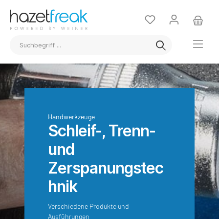
Handwerkzeuge
Schleif-, Trenn-
und
Zerspanungstec
hnik
Verschiedene Produkte und
Ausführungen