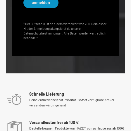
anmelden
* Der Gutschein ist ab einem Warenwert von 200 € einlösbar.
Mit der Anmeldung akzeptierst du unsere
Datenschutzbestimmungen. Alle Daten werden vertraulich
behandelt.
Schnelle Lieferung
Deine Zufriedenheit hat Priorität: Sofort verfügbare Artikel
versenden wir umgehend
Versandkostenfrei ab 100 €
Bestelle bequem Produkte von HAZET von zu Hause aus ab 100€