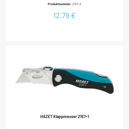
Einklappen möglichAluminium-Griff mit FingermuldenKlinge aus
Produktnummer:
2157-3
hochwertigem EdelstahlLeicht und handlichPraktischer
GürtelclipLänge eingeklappt: 115 mmAbmessungen / Länge: 201
12,79 €
mmLänge l1: 86 mm
HAZET Klappmesser 2157-1