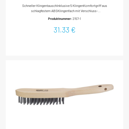
Schneller KlingentauschInklusive 5 KlingenKomfortgriff aus
schlagfestem ABSKlingenfach mit Verschluss-
SicherungDaumenkissen zur gelenkschonenden ArbeitLänge
Produktnummer:
2157-1
eingeklappt: 100 mmAbmessungen / Länge: 159.9 mmNetto-
Gewicht (kg): 0.17 kg
31,33 €