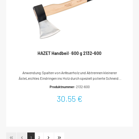
HAZET Handbeil · 600 g 2132-600
Anwendung:Spalten von Anfeuerholz und Abtrennen kleinerer
ÄsteLeichtes Eindringen ins Holz durch speziell polierte Schneide
(Lamellenschleiftechnik)Rutschfestes GriffendeUniversell
Produktnummer:
2132-600
einsetzbar bei Garten- und ForstarbeitenLänge (Stiel): 360 mmAuch
als Küchenbeil einsetzbarWerkzeugkopf und Holzstiel mit dreifacher
30,55 €
Sicherheitsverkeilung (2132-600 mit zweifacher
Verkeilung)Hochwertiger C60-Werkzeugstahl (2135-3000: C45-
Werkzeugstahl)Original USA Hickory Holzstiel, ergonomisch
geformtRutschfester KomfortgriffMade In Germany
1
2