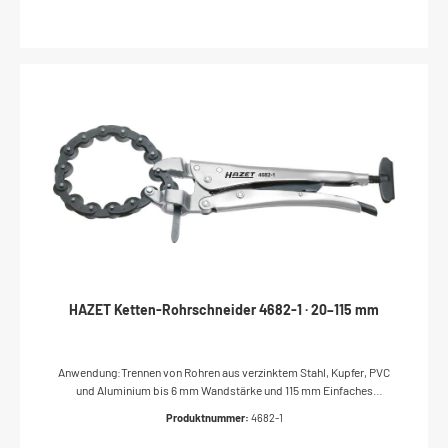
HAZET Ketten-Rohrschneider 4682-1 · 20–115 mm
Anwendung:Trennen von Rohren aus verzinktem Stahl, Kupfer, PVC
und Aluminium bis 6 mm Wandstärke und 115 mm Einfaches
Nachstellen mit der Flügelschraube während des Schneidens15
Produktnummer:
4682-1
Schneidrädchen aus legiertem StahlOberfläche:
vernickeltAbmessungen / Länge: 315 mmDurchmesser (min-max):