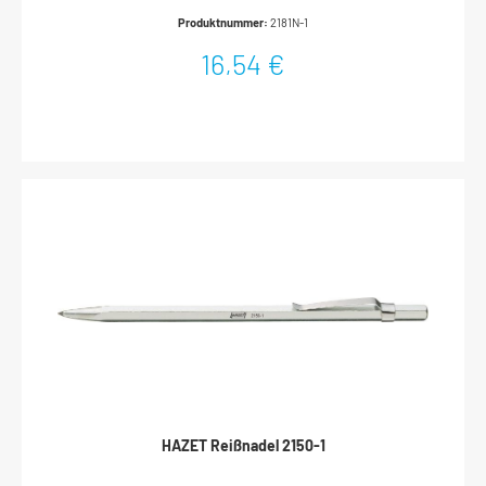
werkzeuglosen Wechsel des SchneidradesStahlgelagerte Spindel
Produktnummer:
2181N-1
für besseres Gleiten des SchlittensExtrem reduzierter
ArbeitsradiusInklusive 1 Schneidrädchen (2180N-
16,54 €
021)Ergonomischer Drehknauf für optimale HandhabungKörper,
Schlitten und Drehknauf aus Zink-DruckgussOberfläche:
lackiertAbmessungen / Länge: 52 mmDurchmesser (min-max): 3–16
mmNetto-Gewicht (kg): 0.1 kg
HAZET Reißnadel 2150-1