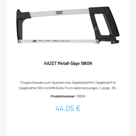
HAZET Metall-Säge 1980N
Flügelschraube zum Spannen des SägeblattsMit 1 SägeblattFür
Sägeblätter 300 mmDIN 6494 Form AAbmessungen / Länge: 390
mmNetto-Gewicht (kg): 0.72 kg
Produktnummer:
1980N
44,05 €