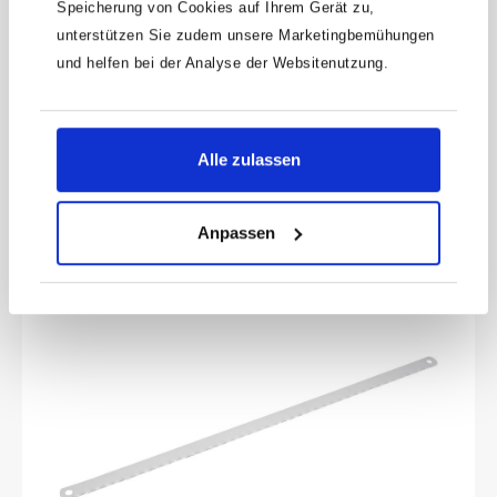
Speicherung von Cookies auf Ihrem Gerät zu,
HAZET Universal Messer 2157
unterstützen Sie zudem unsere Marketingbemühungen
und helfen bei der Analyse der Websitenutzung.
Technisches MehrzweckmesserReservekanal für ErsatzklingenJe 1
Abbrech-, Trapez- und Haken-KlingeGehäuse aus
glasfaserverstärktem KunststoffEinhandbedienung für
Produktnummer:
2157
Klingeneinzug und -VerriegelungSichere Verriegelung der
Alle zulassen
KlingeAbmessungen / Länge: 167 mmNetto-Gewicht (kg): 0.08 kg
13,42 €
Anpassen