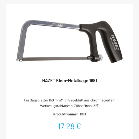
HAZET Klein-Metallsäge 1981
Für Sägeblätter 150 mmMit 1 Sägeblatt aus chromlegiertem
WerkzeugstahlAnzahl Zähne/Inch: 32(1
Inch/Zoll = 25,4 mm)Glasfaserverstärkter Kunststoff-
Produktnummer:
1981
GriffSonderstahl St 2 K 40Made In GermanyAbmessungen / Länge:
252 mmNetto-Gewicht (kg): 0.2 kg
17,28 €