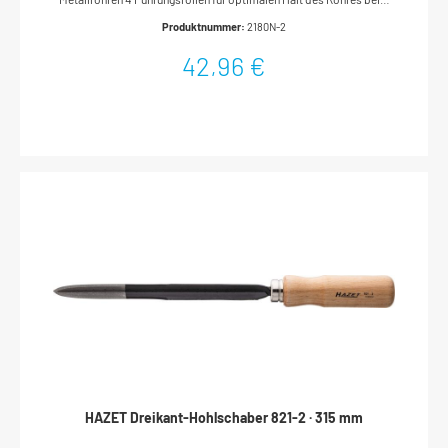
SchneidenIntegrierte NOGA-Entgratungsklinge komplett
Produktnummer:
2180N-2
herausziehbarSchnellwechselsystem erlaubt schnellen,
werkzeuglosen Wechsel des SchneidradesInklusive 2
42,96 €
Schneidrädchen (2180N-021): Je 1 montiert in Kopf und Drehknauf-
KappeStahlgelagerte Spindel für besseres Gleiten des
SchlittensKörper aus Magnesium-DruckgussSchlitten und Drehknauf
aus Zink-DruckgussAbmessungen / Länge: 145 mmDurchmesser
(min-max): 6–35 mmNetto-Gewicht (kg): 0.39 kg
HAZET Dreikant-Hohlschaber 821-2 · 315 mm