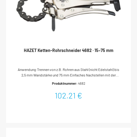
HAZET Ketten-Rohrschneider 4682 · 15–75 mm
Anwendung:Trennen von z.B. Rohren aus Stahl (nicht Edelstahl) bis
2,5 mm Wandstärke und 75 mm Einfaches Nachstellen mit der
Flügelschraube während des SchneidensGrößere
Produktnummer:
4682
Schneiddurchmesser werden durch Verlängern mit der Kette 4682-
01 erreichtGeringer Kraftaufwand, durch Griptechnik
102,21 €
fixiertOberfläche: vernickeltAbmessungen / Länge: 255
mmDurchmesser (min-max): 15–75 mmNetto-Gewicht (kg): 0.82 kg