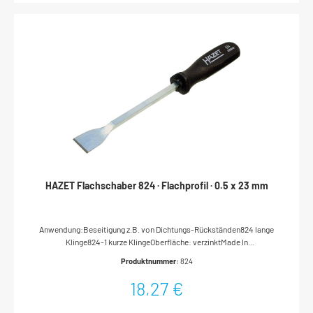
HAZET Flachschaber 824 · Flachprofil · 0.5 x 23 mm
Anwendung:Beseitigung z.B. von Dichtungs-Rückständen824 lange
Klinge824-1 kurze KlingeOberfläche: verzinktMade In
GermanyAbtrieb: FlachprofilSchlüsselweite: · 0.5 x 23
Produktnummer:
824
mmAbmessungen / Länge: 270 mmLänge l1: 150 mmNetto-Gewicht
(kg): 0.12 kg
18,27 €