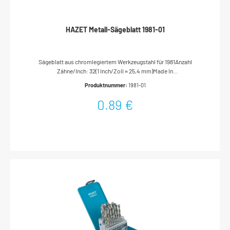
HAZET Metall-Sägeblatt 1981-01
Sägeblatt aus chromlegiertem Werkzeugstahl für 1981Anzahl
Zähne/Inch: 32(1 Inch/Zoll = 25,4 mm)Made In
GermanyAbmessungen / Länge: 150 mmNetto-Gewicht (kg): 0 kg
Produktnummer:
1981-01
0,89 €