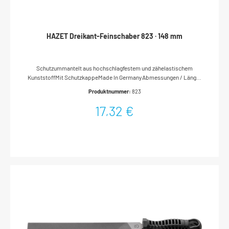
HAZET Dreikant-Feinschaber 823 · 148 mm
Schutzummantelt aus hochschlagfestem und zähelastischem
KunststoffMit SchutzkappeMade In GermanyAbmessungen / Länge:
148 mmLänge l1: 25 mmNetto-Gewicht (kg): 0.04 kg
Produktnummer:
823
17,32 €