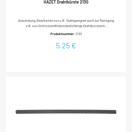
HAZET Drahtbürste 2130
Anwendung:Bearbeiten von z.B. Stahlgeeignet auch zur Reinigung
z.B. von GrillrostenWiderstandsfähige Drahtborsten4-
reihigBesatzhöhe: 25 mmHolzkörperAufhängebohrungMade In
Produktnummer:
2130
GermanyAbmessungen / Länge: 290 mmNetto-Gewicht (kg): 0.17 kg
5,25 €