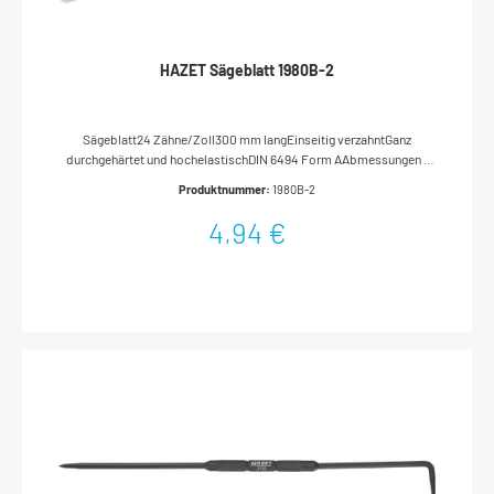
HAZET Sägeblatt 1980B-2
Sägeblatt24 Zähne/Zoll300 mm langEinseitig verzahntGanz
durchgehärtet und hochelastischDIN 6494 Form AAbmessungen /
Länge: 300 mm x 0.63 mm x 12.5 mmNetto-Gewicht (kg): 0.02 kg
Produktnummer:
1980B-2
4,94 €