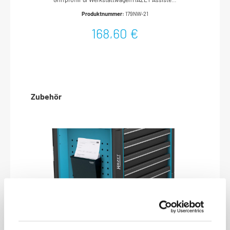
179 N WMade In Germany
Produktnummer:
179NW-21
168,60 €
Zubehör
HAZET Dokumentenhalter 180-24