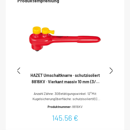
Produktempfehlung
HAZET Umschaltknarre · schutzisoliert
8816KV · Vierkant massiv 10 mm (3/8
Zoll)
Anzahl Zähne: 30Betätigungswinkel: 12°Mit
KugelsicherungOberfläche: schutzisoliertIEC
60900:2018Abtrieb: Vierkant massiv 10 mm (3/8
Produktnummer:
8816KV
Zoll)Abmessungen / Länge: 194
mmSchutzisolierung bis 1000VFür
145,56 €
Handbetätigung