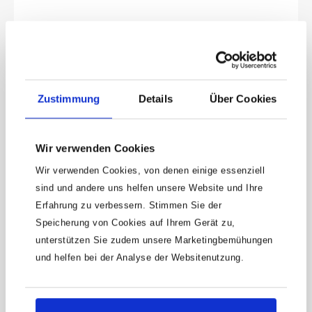
Zustimmung
Details
Über Cookies
Wir verwenden Cookies
Wir verwenden Cookies, von denen einige essenziell
Keine Angebote mehr
sind und andere uns helfen unsere Website und Ihre
verpassen!
Erfahrung zu verbessern. Stimmen Sie der
15 € Gutschein* sichern!
Speicherung von Cookies auf Ihrem Gerät zu,
unterstützen Sie zudem unsere Marketingbemühungen
Bleibe auf dem Laufenden mit unserem
und helfen bei der Analyse der Websitenutzung.
Newsletter und erhalte Informationen zu
Aktionen und Rabatten frühzeitig. Sichere dir
zusätzlich einen 15€ Gutschein* für deinen
nächsten Einkauf.