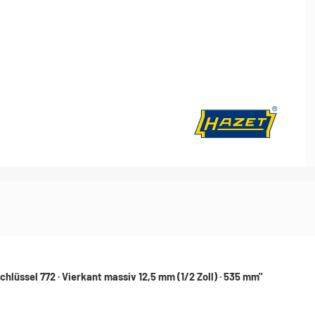
 Batteriedienst - Lichtmaschine
Elektrik / Batteriedienst - Divers
ssel 772 · Vierkant massiv 12,5 mm (1/2 Zoll) · 535 mm"