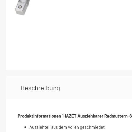
Elektrik / Batteriedienst - Kontakte /
Elektrik /
Steckverbindungen
Karosserie / Innenausstattung - Scheiben /
Wischerarm
Beschreibung
Produktinformationen "HAZET Ausziehbarer Radmuttern-Schlü
Ausziehteil aus dem Vollen geschmiedet