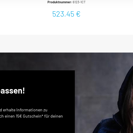
Produktnummer:
6123-1CT
Feinzahn-Umschaltknarre in 6121-1CT · 6122-1CT · 6123-1CT
(90 Zähne · 4° Betätigungswinkel)Hochpräzise Premium
523,45 €
Drehmomentwerkzeuge – für höchste AnsprücheRobuste und
widerstandsfähige hartverchromte Stahlrohrkonstruktion in
schlanker BauformSichere Aufbewahrung in Safe Box mit
SichtfensterSicher: Haptisch (Kurzwegauslösung)Akustisch
(Knickelement) Anwenderfreundliche
UmschaltknarreServicefreundlich (Knarren Reparatur Sätze
für kundenorientierte Selbstmontage)Integrierter
UmschalthebelEinstellen des gewünschten
Drehmomentwertes schnell und sicher durch Drehen des
HandgriffesDrehknopf für zusätzliches Verriegeln der
EinstellungErgonomisch geformter Griff mit Bund verringert
Abrutsch- bzw. VerletzungsgefahrExakt feine
SkalenteilungMit Kalibrierschein und
SeriennummerOberfläche: hartverchromtDIN EN ISO 6789-
passen!
2:2017, DIN 3120, ISO 1174-1Made in GermanyAbtrieb: 1/2 Zoll
(12,5 mm) Vierkant massivAbmessungen / Länge: 661
mmNetto-Gewicht (kg): 1.51 kgDrehmomentbereich min-max:
60?–?320 NmGenauigkeit: 2 %Skaleneinteilung (Nm): 2
 erhalte Informationen zu
NmBetätigungskraft min.-max. kg: 10.8?–?59.6 kgAnzahl
ich einen 15€ Gutschein* für deinen
Zähne: 90 (Betätigungswinkel 4°)Kopfstärke a: 19.6
mmKopfbreite b: 44 mmKein Zurückdrehen mehr: bei den
HAZET Drehmomentschlüsseln der 5000er- und 6000er-
Baureihe wurde in Langzeit-Dauertests nachgewiesen, dass