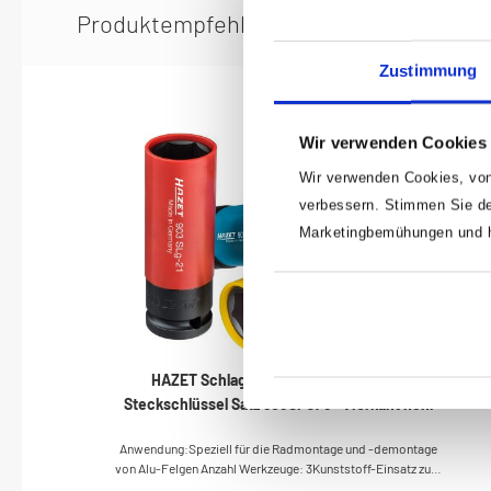
Produktempfehlung
Ersatzteil
Zustimmung
Wir verwenden Cookies
Wir verwenden Cookies, von
verbessern. Stimmen Sie de
Marketingbemühungen und he
HAZET Schlag-, Maschinenschrauber
Steckschlüssel Satz 903SPC/3 · Vierkant hohl
12,5 mm (1/2 Zoll) · Außen Sechskant-
Anwendung:Speziell für die Radmontage und -demontage
Tractionsprofil · 17–21 · Werkzeuge: 3
von Alu-Felgen Anzahl Werkzeuge: 3Kunststoff-Einsatz zum
Schutz der Oberflächen an den RadschraubenKunststoff-