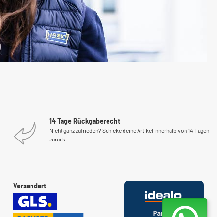
Drehmomentschlüsseln der 5000er- und 6000er-Baureihe
wurde in Langzeit-Dauertests nachgewiesen, dass ein
Zurückdrehen auf den kleinsten Skalenwert nicht erforderlich
ist
14 Tage Rückgaberecht
Nicht ganz zufrieden? Schicke deine Artikel innerhalb von 14 Tagen
zurück
Versandart