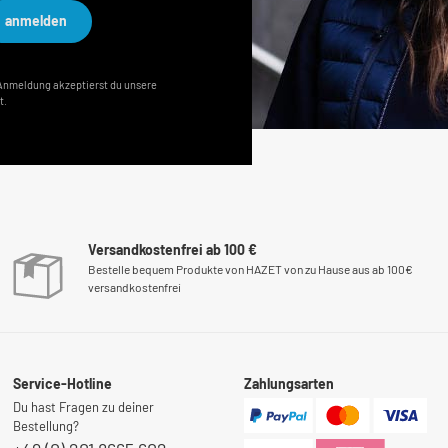
ein Zurückdrehen auf den kleinsten Skalenwert nicht
anmelden
erforderlich ist SYSTEM 6000-1?CT Industrie-
Drehmomentschlüssel 1?–?2000?Nm · mit Umschaltknarre ·
Genauigkeit ±?2?/?4?%
r Anmeldung akzeptierst du unsere
t.
Versandkostenfrei ab 100 €
Bestelle bequem Produkte von HAZET von zu Hause aus ab 100€
versandkostenfrei
Service-Hotline
Zahlungsarten
Du hast Fragen zu deiner
Bestellung?