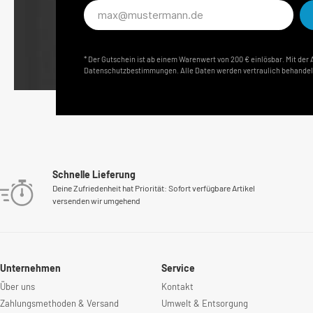
E-
Mail-
Adresse*
* Der Gutschein ist ab einem Warenwert von 200 € einlösbar. Mit de
Datenschutzbestimmungen. Alle Daten werden vertraulich behandel
Schnelle Lieferung
Deine Zufriedenheit hat Priorität: Sofort verfügbare Artikel
versenden wir umgehend
Unternehmen
Service
Über uns
Kontakt
Zahlungsmethoden & Versand
Umwelt & Entsorgung