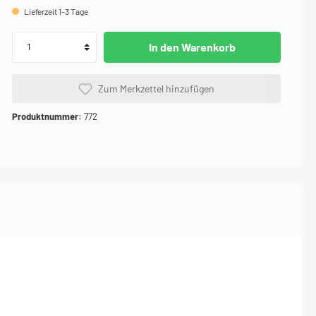
Lieferzeit 1-3 Tage
e
Karosserie / Innenausstattung - Karosserie-
Instandsetzung
In den Warenkorb
Zum Merkzettel hinzufügen
Produktnummer:
772