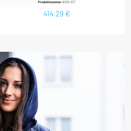
Produktnummer:
6122-1CT
Feinzahn-Umschaltknarre in 6121-1CT · 6122-1CT · 6123-1CT
(90 Zähne · 4° Betätigungswinkel)Hochpräzise Premium
414,29 €
Drehmoment-Werkzeuge – für höchste AnsprücheRobuste
und widerstandsfähige hartverchromte
Stahlrohrkonstruktion in schlanker BauformSichere
Aufbewahrung in Safe Box mit SichtfensterSicher: Haptisch
(Kurzwegauslösung)Akustisch (Knickelement)
Anwenderfreundliche UmschaltknarreServicefreundlich
(Knarren Reparatur Sätze für kundenorientierte
Selbstmontage)Integrierter UmschalthebelEinstellen des
gewünschten Drehmoment-Wertes schnell und sicher durch
Drehen des HandgriffesDrehknopf für zusätzliches Verriegeln
der EinstellungErgonomisch geformter Griff mit Bund
verringert Abrutsch- bzw. VerletzungsgefahrExakt feine
Skalenteilung6121-1CT – 6123-1CT: Umschalthebel mit
Freilauffunktion – verringert Verletzungsgefahr und
FunktionsstörungenMit Kalibrierschein und
SeriennummerOberfläche: hartverchromtDIN EN ISO 6789-
2:2017, DIN 3120, ISO 1174-1Made In GermanyAbtrieb: Vierkant
massiv 12,5 mm (1/2 Zoll)Abmessungen / Länge: 547
mmNetto-Gewicht (kg): 1.32 kgNm min-max: 40–200
NmToleranz: 2 %Skaleneinteilung (Nm): 1
NmBetätigungskraft min.-max. kg: 9.0–47.5 kgAnzahl Zähne:
90 (Betätigungswinkel 4°)Kopfstärke a: 19.6 mmKopfbreite
b: 44 mmKein Zurückdrehen mehr: bei den HAZET