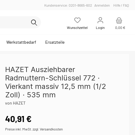
Kundenservice: 0201-8665-602
Anmelden
Hilfe / FAQ
Wunschzettel
Login
0,00 €
Werkstattbedarf
Ersatzteile
HAZET Ausziehbarer
Radmuttern-Schlüssel 772 ·
Leere Einlagen
Einsteckwerkzeug
Steckschlüssel maschinenbetätigt
Motor - Zylinderkopf
Bodenmatten / Fahrzeug-Schoner
Vierkant massiv 12,5 mm (1/2
erbindung
.)
Satz / Sortiment
Hammer / Meißel / Körner
Motor - Abgasanlage / Lambdasonde
Zubehör
Zoll) · 535 mm
scheibe
Mess-Technik
Öldienst
von HAZET
Fahrwerk - Silentlager
40,91 €
ische
Elektrik / Batteriedienst - Batteriedienst
Preise inkl. MwSt. zzgl. Versandkosten