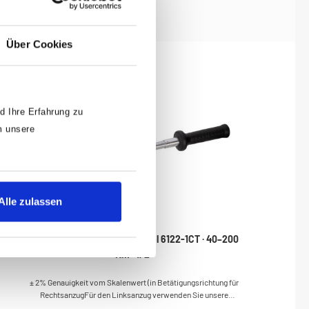
Über Cookies
d Ihre Erfahrung zu
m unsere
Alle zulassen
HAZET Drehmomentschlüssel 6122-1CT · 40–200
Nm · 1/2"
± 2% Genauigkeit vom Skalenwert (in Betätigungsrichtung für
RechtsanzugFür den Linksanzug verwenden Sie unsere
Drehmomentschlüssel mit Einsteckaufnahme)HiPer