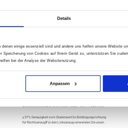
Details
 denen einige essenziell sind und andere uns helfen unsere Website un
r Speicherung von Cookies auf Ihrem Gerät zu, unterstützen Sie zude
lfen bei der Analyse der Websitenutzung.
Anpassen
HAZET Drehmomentschlüssel 6123-1CT ·
Drehmomentbereich min-max: 60?–?320 Nm ·
Genauigkeit: 2% · 1/2 Zoll (12,5 mm) Vierkant
± 2?% Genauigkeit vom Skalenwert (in Betätigungsrichtung
massiv · 661 mm
für Rechtsanzug)Für den Linksanzug verwenden Sie unsere
Drehmomentschlüssel mit Einsteck-AufnahmeHiPer