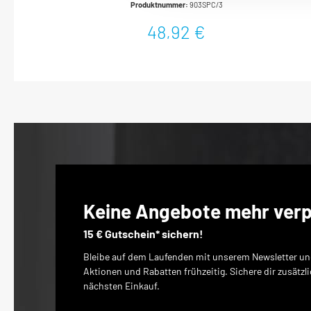
Produktnummer:
903SPC/3
Hülse (auswechselbar) außen zum Schutz der Felgen beim
Ansetzen der RadschraubenKunststoff-Hülsen farblich
48,92 €
codiert, zum schnellen Auffinden der gewünschten
SchlüsselweiteSchlüsselweiten 17 · 19 · 21 mmLange
AusführungMit Bohrung für Sicherungsstift oder
Sicherungsfeder und Rille für O-RingMade In GermanyAntrieb:
Vierkant hohl 12,5 mm (1/2 Zoll)Abtrieb: Außen Sechskant-
TractionsprofilSchlüsselweite: · 17–21Netto-Gewicht (kg):
0.79 kgFür Maschinenbetätigung
Keine Angebote mehr ver
15 € Gutschein* sichern!
Bleibe auf dem Laufenden mit unserem Newsletter und
Aktionen und Rabatten frühzeitig. Sichere dir zusätzl
nächsten Einkauf.