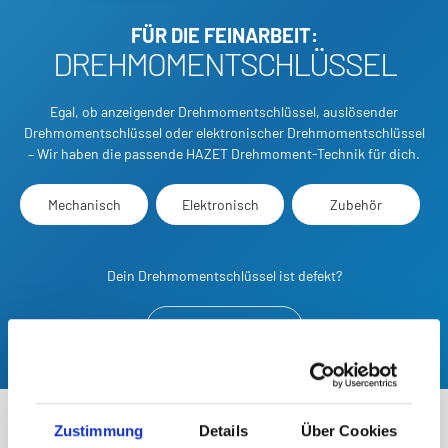
FÜR DIE FEINARBEIT:
DREHMOMENTSCHLÜSSEL
Egal, ob anzeigender Drehmomentschlüssel, auslösender
Drehmomentschlüssel oder elektronischer Drehmomentschlüssel
– Wir haben die passende HAZET Drehmoment-Technik für dich.
Mechanisch
Elektronisch
Zubehör
Dein Drehmomentschlüssel ist defekt?
zu den Ersatzteilen
Zustimmung
Details
Über Cookies
UNSERE
TOPSELLER