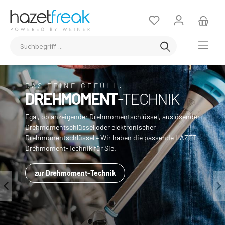
DAS FEINE GEFÜHL:
DREHMOMENT
-TECHNIK
Egal, ob anzeigender Drehmomentschlüssel, auslösender
Drehmomentschlüssel oder elektronischer
Drehmomentschlüssel – Wir haben die passende HAZET
Drehmoment-Technik für Sie.
zur Drehmoment-Technik