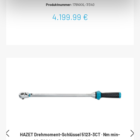
System WeichschaumeinlageWerkzeug-, Material- und
Produktnummer:
179NXXL-7/340
Montagewagen5 flache und 2 hohe Schubladen Arbeitsflächen
Deutlich vergrößerte Ablage- und Arbeitsfläche in
4.199,99 €
EdelstahlKomplett abgedichtete Arbeitsfläche schützt
Wageninneres bei auslaufenden FlüssigkeitenIn Arbeitsfläche
integrierte Schnittstellen für Zubehör wie Laptop-Halter und
AufsatzmoduleEdelstahl-ArbeitsflächeBesonderer Schutz durch
hochwertige Kunststoff-Endkappen Korpus / Fahrgriff Extrem
robuste Ausführung durch doppelwandige
KonstruktionKomplette Schweißkonstruktion des ganzen Korpus
für den täglichen harten WerkstatteinsatzOptimierter,
nachgebender Kantenschutz an allen vier Ecken mit echtem
Aufprallschutz durch innenliegendes
DämpfungskonzeptErgonomisch optimierter Fahrgriff für
bessere WendigkeitFahrgriff Edelstahl gebürstet Verriegelungs-
Konzept Ergonomisch angeordnete seitliche Schlossposition zur
besseren Bedienbarkeit schützt Schlüssel und Schloss vor
BeschädigungenHochsicher angelegte Schließanlage mit Zentral-
Verschlusstechnik zum optimalen Schutz Ihres Eigentums2-
stufige Verriegelung Zentralverriegelung, abschließbar durch
Zylinderschloss mit 2 KnickschlüsselnGegenseitige
Auszugssperre für minimales Kipprisiko Schubladen-Konzept
Selbsteinzug und gegenseitige Verriegelung der Schubladen
verhindert ungewolltes Öffnen100% Auszug mit kugelgelagerten
HAZET Drehmoment-Schlüssel 5123-3CT · Nm min-
Teleskop-SchienenSchubladendesign zur optimalen Nutzung des